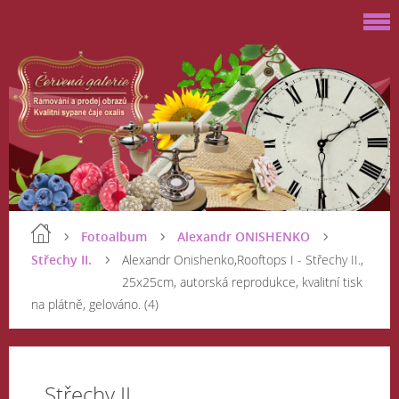
Fotoalbum
Alexandr ONISHENKO
Střechy II.
Alexandr Onishenko,Rooftops I - Střechy II.,
25x25cm, autorská reprodukce, kvalitní tisk
na plátně, gelováno. (4)
Střechy II.