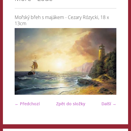
Mořský břeh s majákem - Cezary Rózycki, 18 x
13cm
← Předchozí
Zpět do složky
Další →