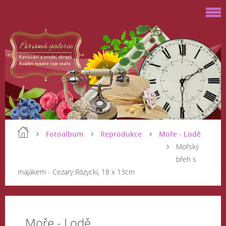
Fotoalbum
Reprodukce
Moře - Lodě
Mořský
břeh s
majákem - Cezary Rózycki, 18 x 13cm
Moře - Lodě