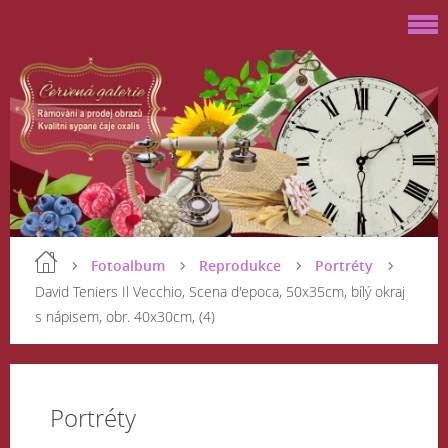
Fotoalbum
Reprodukce
Portréty
David Teniers Il Vecchio, Scena d'epoca, 50x35cm, bílý okraj
s nápisem, obr. 40x30cm, (4)
Portréty