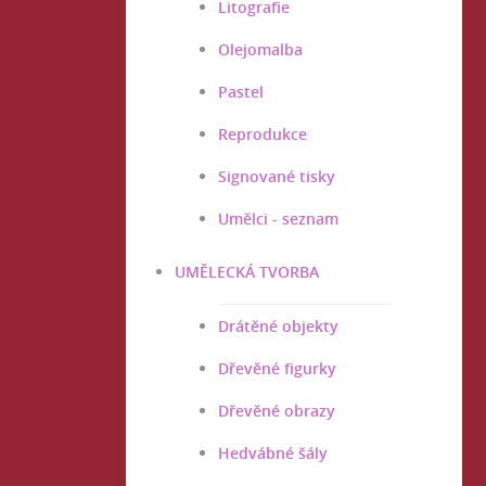
Litografie
Olejomalba
Pastel
Reprodukce
Signované tisky
Umělci - seznam
UMĚLECKÁ TVORBA
Drátěné objekty
Dřevěné figurky
Dřevěné obrazy
Hedvábné šály