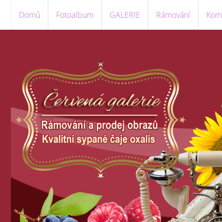
Domů
Fotoalbum
GALERIE
Rámování
Komi