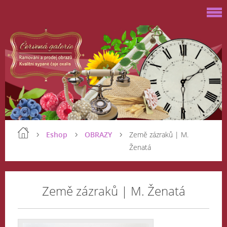
Eshop
OBRAZY
Země zázraků | M.
Ženatá
Země zázraků | M. Ženatá