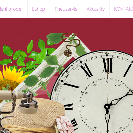
sní prodej
Eshop
Pneuservis
Aktuality
KONTAK