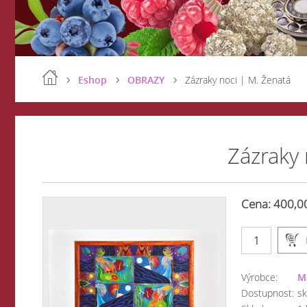
Eshop
OBRAZY
Zázraky noci | M. Ženatá
Zázraky 
Cena: 400,0
Výrobce:
M
Dostupnost:
s