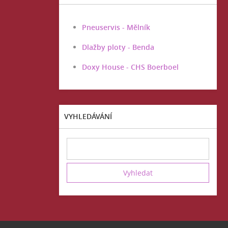
Pneuservis - Mělník
Dlažby ploty - Benda
Doxy House - CHS Boerboel
VYHLEDÁVÁNÍ