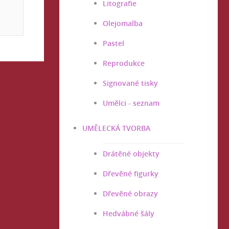
Litografie
Olejomalba
Pastel
Reprodukce
Signované tisky
Umělci - seznam
UMĚLECKÁ TVORBA
Drátěné objekty
Dřevěné figurky
Dřevěné obrazy
Hedvábné šály