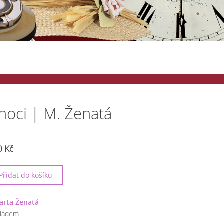
noci | M. Ženatá
0 Kč
arta Ženatá
kladem