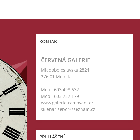
T
KONTAKT
ČERVENÁ GALERIE
Mladoboleslavská 2824
276 01 Mělník
Mob.: 603 498 632
Mob.: 603 727 179
www.galerie-ramovani.cz
sklenar.sebor@seznam.cz
PŘIHLÁŠENÍ