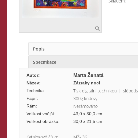
Skladem:
1 
Popis
Specifikace
Autor:
Marta Ženatá
Název:
Zázraky noci
Tisk digitální technikou | slépoti
Technika:
300g křídový
Papír:
Nerámováno
Rám:
Velikost vnější:
43,0 x 30,0 cm
Velikost obrázku:
30,0 x 21,5 cm
Katalogové číslo:
MŽ- 36