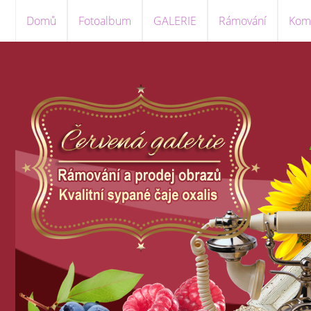
Domů
Fotoalbum
GALERIE
Rámování
Komi