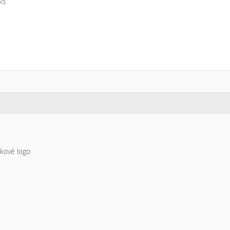
ks
skové logo