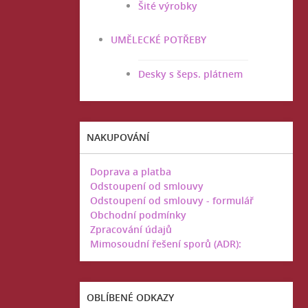
Šité výrobky
UMĚLECKÉ POTŘEBY
Desky s šeps. plátnem
NAKUPOVÁNÍ
Doprava a platba
Odstoupení od smlouvy
Odstoupení od smlouvy - formulář
Obchodní podmínky
Zpracování údajů
Mimosoudní řešení sporů (ADR):
OBLÍBENÉ ODKAZY