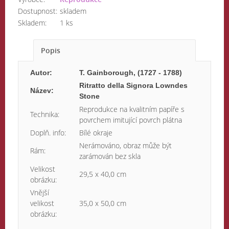
Dostupnost:
skladem
Skladem:
1 ks
Popis
Autor:
T. Gainborough, (1727 - 1788)
Ritratto della Signora Lowndes
Název:
Stone
Reprodukce na kvalitním papíře s
Technika:
povrchem imitující povrch plátna
Doplň. info:
Bílé okraje
Nerámováno, obraz může být
Rám:
zarámován bez skla
Velikost
29,5 x 40,0 cm
obrázku:
Vnější
velikost
35,0 x 50,0 cm
obrázku: