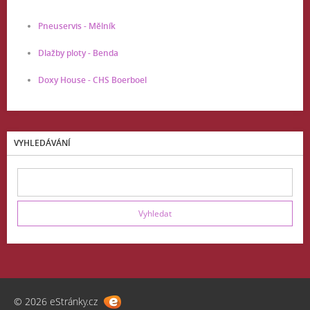
Pneuservis - Mělník
Dlažby ploty - Benda
Doxy House - CHS Boerboel
VYHLEDÁVÁNÍ
© 2026 eStránky.cz