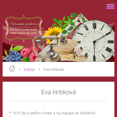
Eshop
Eva Hrbková
Eva Hrbková
* 1975 žiji a tvořím v Praze a na chalupě ve Středních