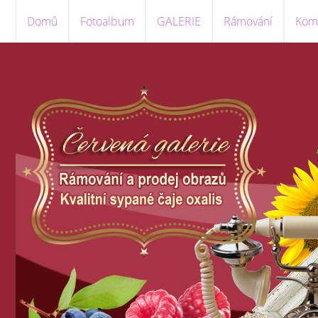
Domů
Fotoalbum
GALERIE
Rámování
Komi