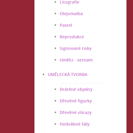
Litografie
Olejomalba
Pastel
Reprodukce
Signované tisky
Umělci - seznam
UMĚLECKÁ TVORBA
Drátěné objekty
Dřevěné figurky
Dřevěné obrazy
Hedvábné šály