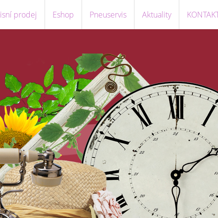
sní prodej
Eshop
Pneuservis
Aktuality
KONTAK