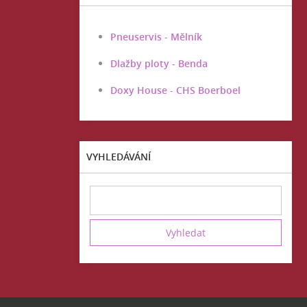
Pneuservis - Mělník
Dlažby ploty - Benda
Doxy House - CHS Boerboel
VYHLEDÁVÁNÍ