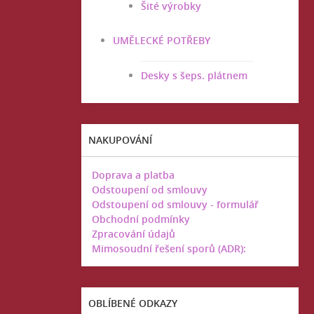
Šité výrobky
UMĚLECKÉ POTŘEBY
Desky s šeps. plátnem
NAKUPOVÁNÍ
Doprava a platba
Odstoupení od smlouvy
Odstoupení od smlouvy - formulář
Obchodní podmínky
Zpracování údajů
Mimosoudní řešení sporů (ADR):
OBLÍBENÉ ODKAZY