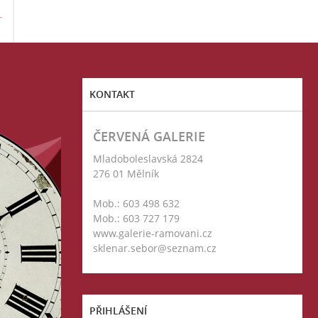
T
KONTAKT
ČERVENÁ GALERIE
Mladoboleslavská 2824
276 01 Mělník
Mob.: 603 498 632
Mob.: 603 727 179
www.galerie-ramovani.cz
sklenar.sebor@seznam.cz
PŘIHLÁŠENÍ