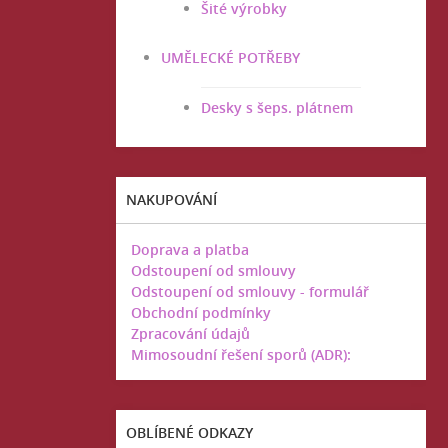
Šité výrobky
UMĚLECKÉ POTŘEBY
Desky s šeps. plátnem
NAKUPOVÁNÍ
Doprava a platba
Odstoupení od smlouvy
Odstoupení od smlouvy - formulář
Obchodní podmínky
Zpracování údajů
Mimosoudní řešení sporů (ADR):
OBLÍBENÉ ODKAZY