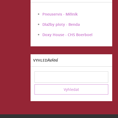
Pneuservis - Mělník
Dlažby ploty - Benda
Doxy House - CHS Boerboel
VYHLEDÁVÁNÍ