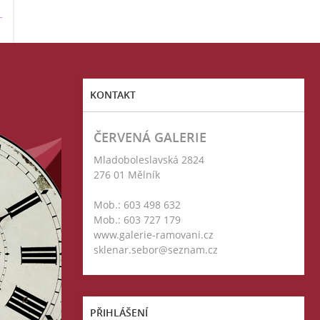
T
KONTAKT
ČERVENÁ GALERIE
Mladoboleslavská 2824
276 01 Mělník
Mob.: 603 498 632
Mob.: 603 727 179
www.galerie-ramovani.cz
sklenar.sebor@seznam.cz
PŘIHLÁŠENÍ