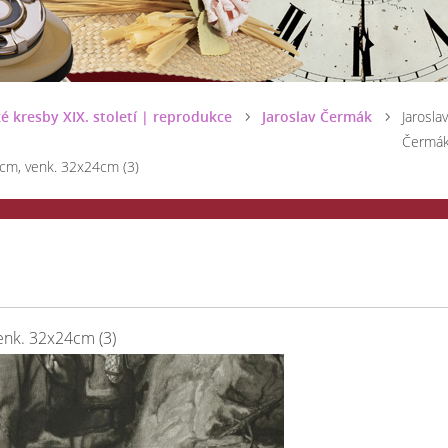
é kresby XIX. století | reprodukce
Jaroslav Čermák
Jaroslav
Čermák
5cm, venk. 32x24cm (3)
venk. 32x24cm (3)