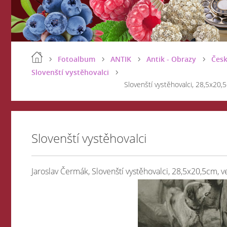
Fotoalbum
ANTIK
Antik - Obrazy
Česk
Slovenští vystěhovalci
Slovenští vystěhovalci, 28,5x20,
Slovenští vystěhovalci
Jaroslav Čermák, Slovenští vystěhovalci, 28,5x20,5cm, 