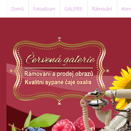
Domů
Fotoalbum
GALERIE
Rámování
Komi