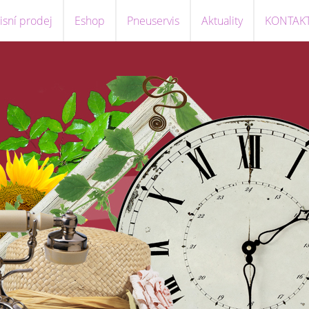
sní prodej
Eshop
Pneuservis
Aktuality
KONTAK