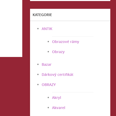
KATEGORIE
ANTIK
Obrazové rámy
Obrazy
Bazar
Dárkový certifikát
OBRAZY
Akryl
Akvarel