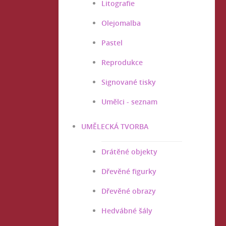
Litografie
Olejomalba
Pastel
Reprodukce
Signované tisky
Umělci - seznam
UMĚLECKÁ TVORBA
Drátěné objekty
Dřevěné figurky
Dřevěné obrazy
Hedvábné šály