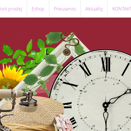
sní prodej
Eshop
Pneuservis
Aktuality
KONTAK