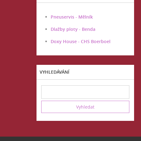
Pneuservis - Mělník
Dlažby ploty - Benda
Doxy House - CHS Boerboel
VYHLEDÁVÁNÍ