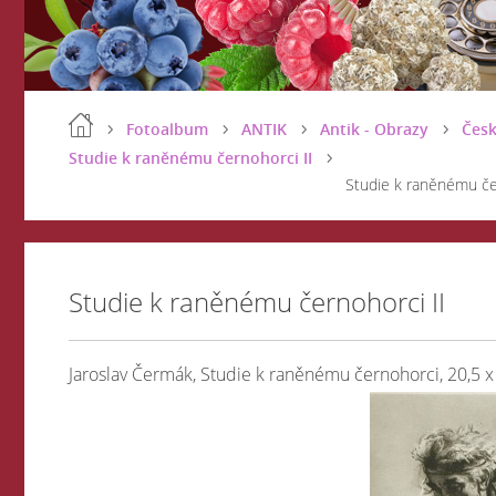
Fotoalbum
ANTIK
Antik - Obrazy
Česk
Studie k raněnému černohorci II
Studie k raněnému čer
Studie k raněnému černohorci II
Jaroslav Čermák, Studie k raněnému černohorci, 20,5 x