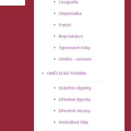
Litografie
Olejomalba
Pastel
Reprodukce
Signované tisky
Umělci - seznam
UMĚLECKÁ TVORBA
Drátěné objekty
Dřevěné figurky
Dřevěné obrazy
Hedvábné šály