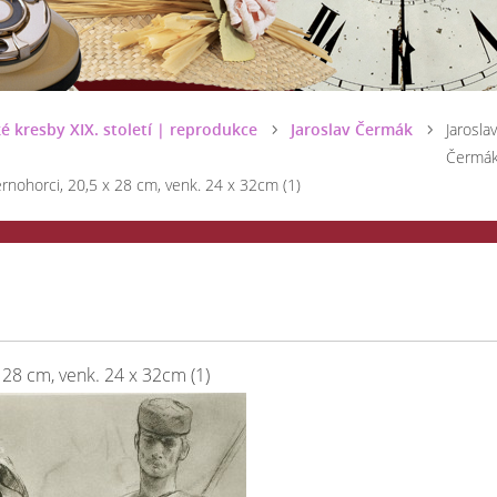
é kresby XIX. století | reprodukce
Jaroslav Čermák
Jaroslav
Čermák
nohorci, 20,5 x 28 cm, venk. 24 x 32cm (1)
 28 cm, venk. 24 x 32cm (1)