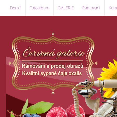
Domů
Fotoalbum
GALERIE
Rámování
Komi