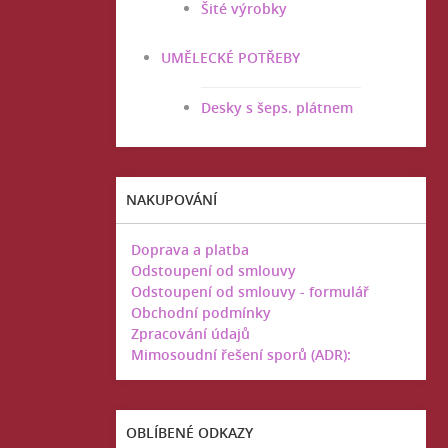
Šité výrobky
UMĚLECKÉ POTŘEBY
Desky s šeps. plátnem
NAKUPOVÁNÍ
Doprava a platba
Odstoupení od smlouvy
Odstoupení od smlouvy - formulář
Obchodní podmínky
Zpracování údajů
Mimosoudní řešení sporů (ADR):
OBLÍBENÉ ODKAZY