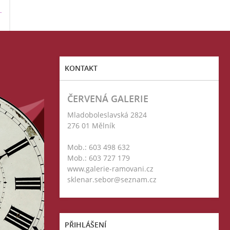
T
KONTAKT
ČERVENÁ GALERIE
Mladoboleslavská 2824
276 01 Mělník
Mob.: 603 498 632
Mob.: 603 727 179
www.galerie-ramovani.cz
sklenar.sebor@seznam.cz
PŘIHLÁŠENÍ