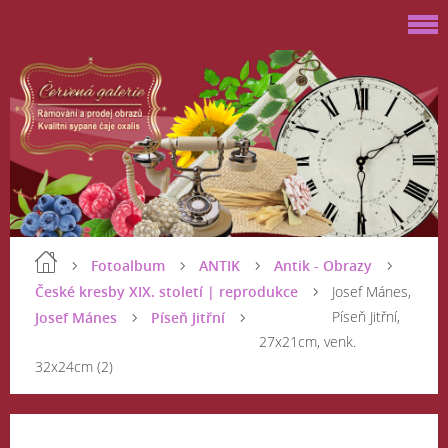
Fotoalbum
ANTIK
Antik - Obrazy
České kresby XIX. století | reprodukce
Josef Mánes,
Píseň Jitřní,
Josef Mánes
Píseň Jitřní
27x21cm, venk.
32x24cm (2)