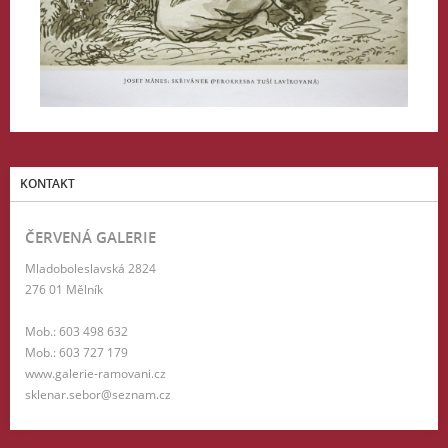
KONTAKT
ČERVENÁ GALERIE
Mladoboleslavská 2824
276 01 Mělník
Mob.: 603 498 632
Mob.: 603 727 179
www.galerie-ramovani.cz
sklenar.sebor@seznam.cz