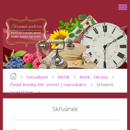
Fotoalbum
ANTIK
Antik - Obrazy
České kresby XIX. století | reprodukce
Skřivánek
Josef Mánes
Skřivánek