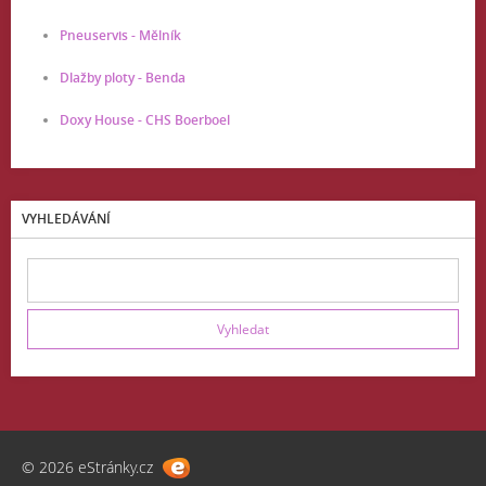
Pneuservis - Mělník
Dlažby ploty - Benda
Doxy House - CHS Boerboel
VYHLEDÁVÁNÍ
© 2026 eStránky.cz