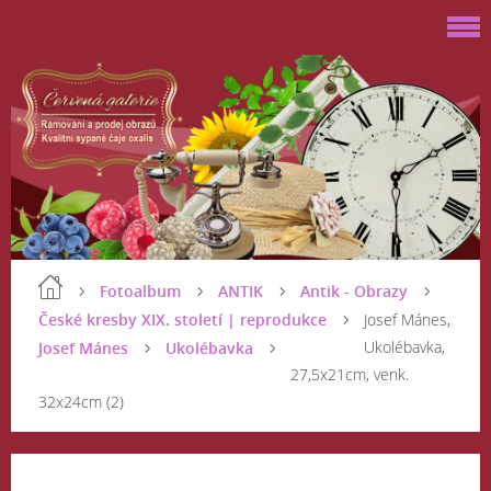
Fotoalbum
ANTIK
Antik - Obrazy
České kresby XIX. století | reprodukce
Josef Mánes,
Ukolébavka,
Josef Mánes
Ukolébavka
27,5x21cm, venk.
32x24cm (2)