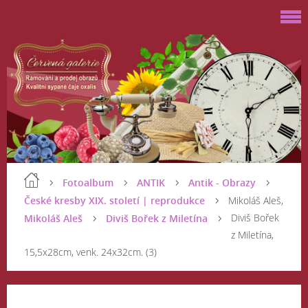
Fotoalbum
ANTIK
Antik - Obrazy
České kresby XIX. století | reprodukce
Mikoláš Aleš,
Diviš Bořek
Mikoláš Aleš
Diviš Bořek z Miletína
z Miletína,
15,5x28cm, venk. 24x32cm. (3)