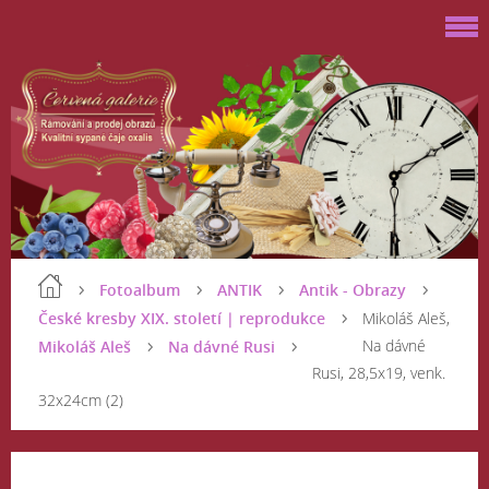
Fotoalbum
ANTIK
Antik - Obrazy
České kresby XIX. století | reprodukce
Mikoláš Aleš,
Na dávné
Mikoláš Aleš
Na dávné Rusi
Rusi, 28,5x19, venk.
32x24cm (2)