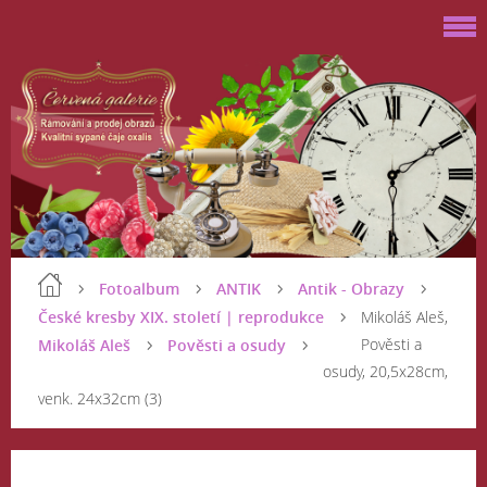
Fotoalbum
ANTIK
Antik - Obrazy
České kresby XIX. století | reprodukce
Mikoláš Aleš,
Pověsti a
Mikoláš Aleš
Pověsti a osudy
osudy, 20,5x28cm,
venk. 24x32cm (3)