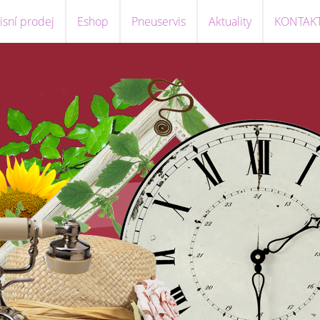
sní prodej
Eshop
Pneuservis
Aktuality
KONTAK