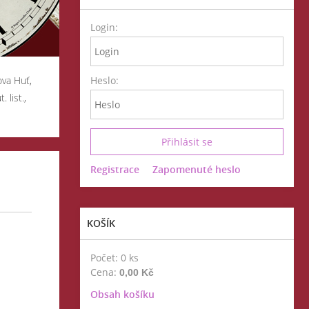
Login:
ova Huť,
Heslo:
. list.,
Registrace
Zapomenuté heslo
KOŠÍK
Počet: 0 ks
Cena:
0,00 Kč
Obsah košíku