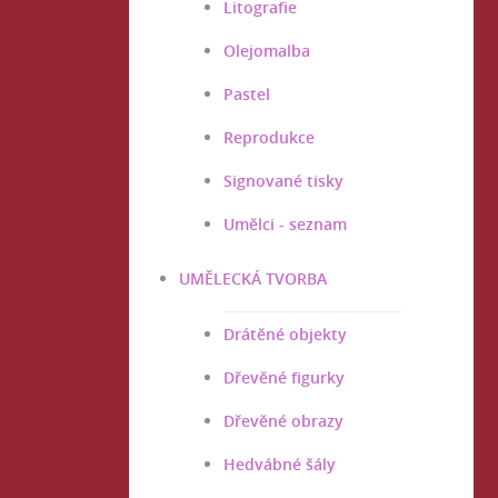
Litografie
Olejomalba
Pastel
Reprodukce
Signované tisky
Umělci - seznam
UMĚLECKÁ TVORBA
Drátěné objekty
Dřevěné figurky
Dřevěné obrazy
Hedvábné šály