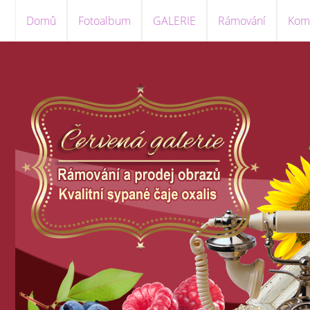
Domů
Fotoalbum
GALERIE
Rámování
Komi