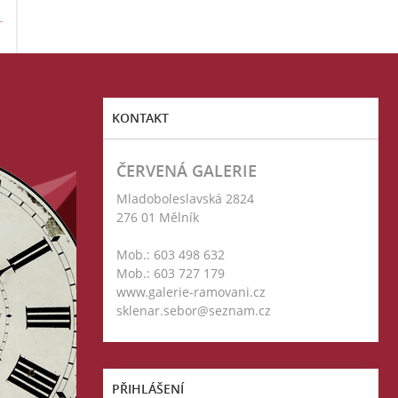
T
KONTAKT
ČERVENÁ GALERIE
Mladoboleslavská 2824
276 01 Mělník
Mob.: 603 498 632
Mob.: 603 727 179
www.galerie-ramovani.cz
sklenar.sebor@seznam.cz
PŘIHLÁŠENÍ