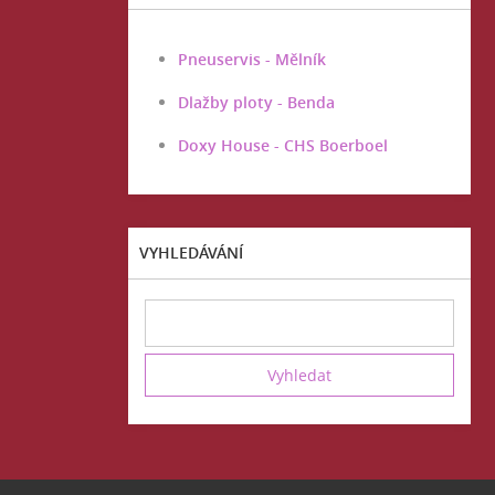
Pneuservis - Mělník
Dlažby ploty - Benda
Doxy House - CHS Boerboel
VYHLEDÁVÁNÍ