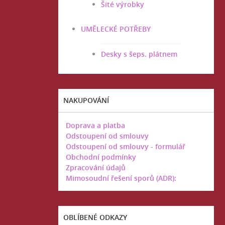
Šité výrobky
UMĚLECKÉ POTŘEBY
Desky s šeps. plátnem
NAKUPOVÁNÍ
Doprava a platba
Odstoupení od smlouvy
Odstoupení od smlouvy - formulář
Obchodní podmínky
Zpracování údajů
Mimosoudní řešení sporů (ADR):
OBLÍBENÉ ODKAZY