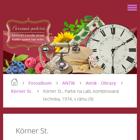
Fotoalbum
ANTIK
Antik - Obrazy
Körner St.
Körner St., Partie na Labi, kombinovaná
technika, 1974, v rámu (9)
Körner St.