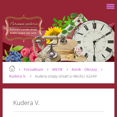
Fotoalbum
ANTIK
Antik - Obrazy
Kudera V.
Kudera-snopy-ol.kart.o-48x35,r-62x49
Kudera V.