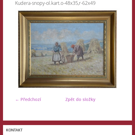
Kudera-snopy-ol.kart.o-48x35,r-62x49
← Předchozí
Zpět do složky
KONTAKT