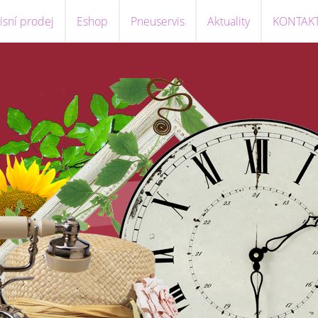
sní prodej
Eshop
Pneuservis
Aktuality
KONTAK