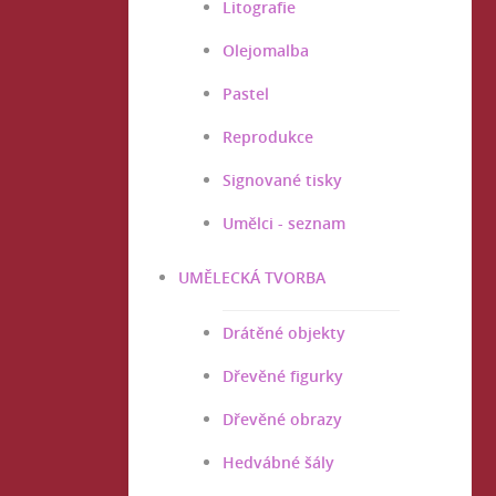
Litografie
Olejomalba
Pastel
Reprodukce
Signované tisky
Umělci - seznam
UMĚLECKÁ TVORBA
Drátěné objekty
Dřevěné figurky
Dřevěné obrazy
Hedvábné šály