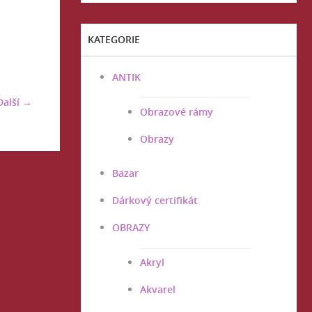
KATEGORIE
ANTIK
Další →
Obrazové rámy
Obrazy
Bazar
Dárkový certifikát
OBRAZY
Akryl
Akvarel