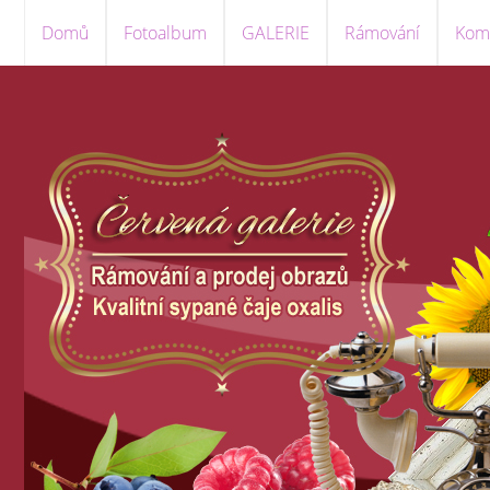
Domů
Fotoalbum
GALERIE
Rámování
Komi