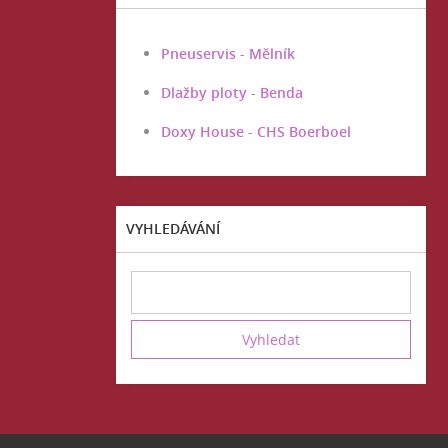
Pneuservis - Mělník
Dlažby ploty - Benda
Doxy House - CHS Boerboel
VYHLEDÁVÁNÍ