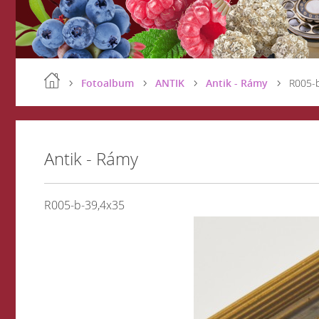
Fotoalbum
ANTIK
Antik - Rámy
R005-
Antik - Rámy
R005-b-39,4x35