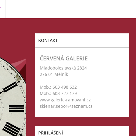
T
KONTAKT
ČERVENÁ GALERIE
Mladoboleslavská 2824
276 01 Mělník
Mob.: 603 498 632
Mob.: 603 727 179
www.galerie-ramovani.cz
sklenar.sebor@seznam.cz
PŘIHLÁŠENÍ