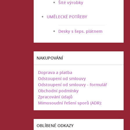
Šité výrobky
UMĚLECKÉ POTŘEBY
Desky s šeps. plátnem
NAKUPOVÁNÍ
Doprava a platba
Odstoupení od smlouvy
Odstoupení od smlouvy - formulář
Obchodní podmínky
Zpracování údajů
Mimosoudní řešení sporů (ADR):
OBLÍBENÉ ODKAZY