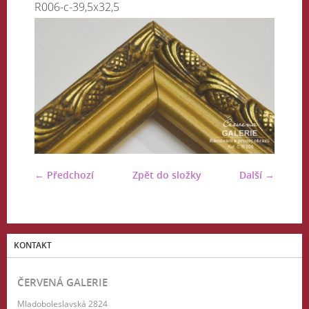
R006-c-39,5x32,5
← Předchozí
Zpět do složky
Další →
KONTAKT
ČERVENÁ GALERIE
Mladoboleslavská 2824