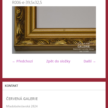
R006-e-39,5x32,5
← Předchozí
Zpět do složky
Další →
KONTAKT
ČERVENÁ GALERIE
Mladoboleslavská 2824