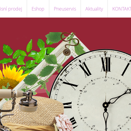
sní prodej
Eshop
Pneuservis
Aktuality
KONTAK