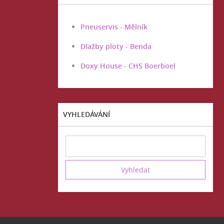
Pneuservis - Mělník
Dlažby ploty - Benda
Doxy House - CHS Boerboel
VYHLEDÁVÁNÍ