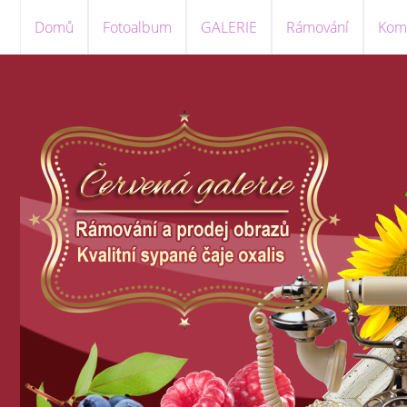
Domů
Fotoalbum
GALERIE
Rámování
Komi