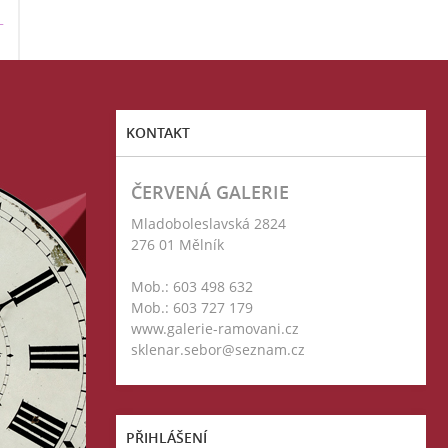
T
KONTAKT
ČERVENÁ GALERIE
Mladoboleslavská 2824
276 01 Mělník
Mob.: 603 498 632
Mob.: 603 727 179
www.galerie-ramovani.cz
sklenar.sebor@seznam.cz
PŘIHLÁŠENÍ