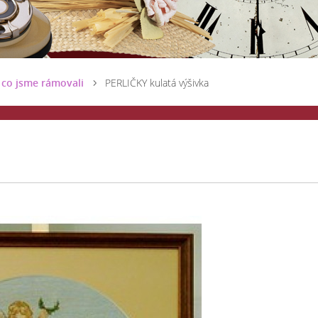
 co jsme rámovali
PERLIČKY kulatá výšivka