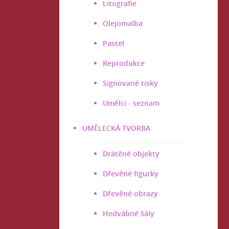
Litografie
Olejomalba
Pastel
Reprodukce
Signované tisky
Umělci - seznam
UMĚLECKÁ TVORBA
Drátěné objekty
Dřevěné figurky
Dřevěné obrazy
Hedvábné šály