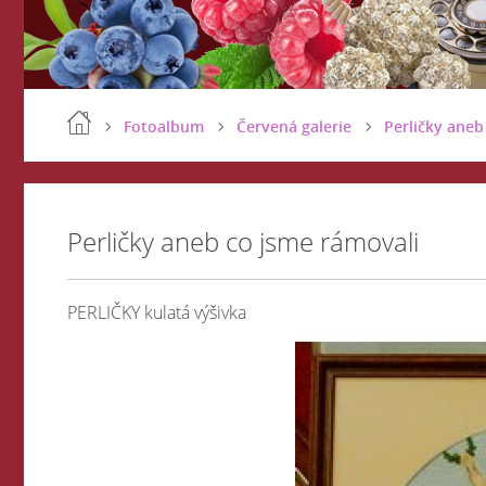
Fotoalbum
Červená galerie
Perličky aneb
Perličky aneb co jsme rámovali
PERLIČKY kulatá výšivka