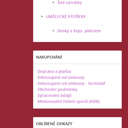
Šité výrobky
UMĚLECKÉ POTŘEBY
Desky s šeps. plátnem
NAKUPOVÁNÍ
Doprava a platba
Odstoupení od smlouvy
Odstoupení od smlouvy - formulář
Obchodní podmínky
Zpracování údajů
Mimosoudní řešení sporů (ADR):
OBLÍBENÉ ODKAZY