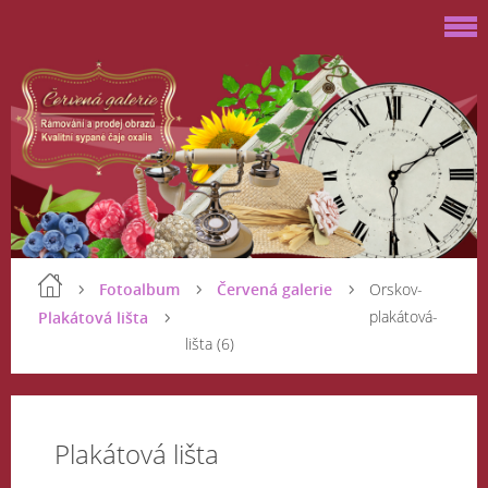
Fotoalbum
Červená galerie
Orskov-
plakátová-
Plakátová lišta
lišta (6)
Plakátová lišta