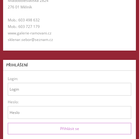
Mladoboleslavská 2824
276 01 Mělník
Mob.: 603 498 632
Mob.: 603 727 179
www.galerie-ramovani.cz
sklenar.sebor@seznam.cz
PŘIHLÁŠENÍ
Login:
Heslo: