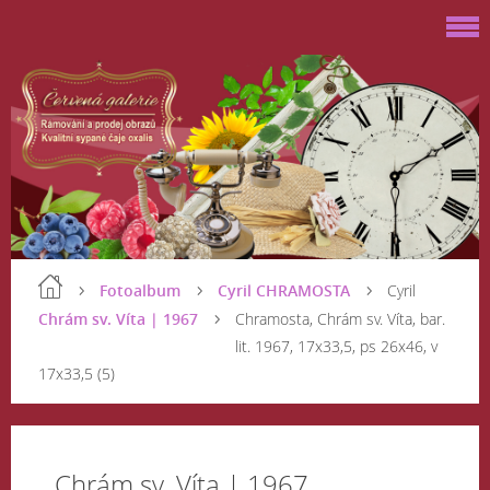
Fotoalbum
Cyril CHRAMOSTA
Cyril
Chrám sv. Víta | 1967
Chramosta, Chrám sv. Víta, bar.
lit. 1967, 17x33,5, ps 26x46, v
17x33,5 (5)
Chrám sv. Víta | 1967