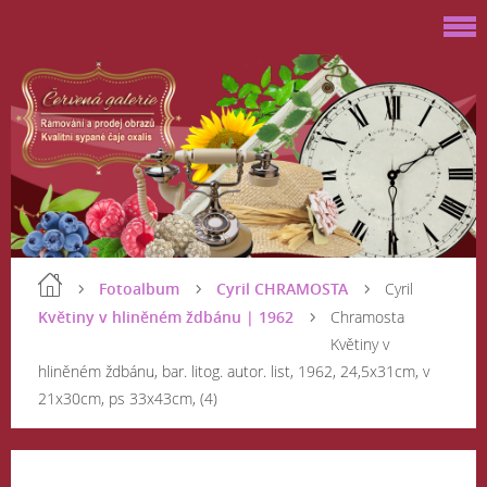
Fotoalbum
Cyril CHRAMOSTA
Cyril
Květiny v hliněném ždbánu | 1962
Chramosta
Květiny v
hliněném ždbánu, bar. litog. autor. list, 1962, 24,5x31cm, v
21x30cm, ps 33x43cm, (4)