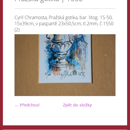
Cyril Chramosta, Pražská gotika, bar. litog. 15-50,
15x39cm, v paspartě 23x50,5cm, tl.2mm, č.1550
(2)
← Předchozí
Zpět do složky