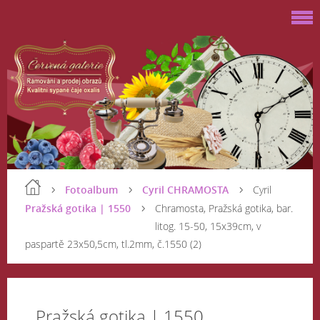
Fotoalbum
Cyril CHRAMOSTA
Cyril
Pražská gotika | 1550
Chramosta, Pražská gotika, bar.
litog. 15-50, 15x39cm, v
paspartě 23x50,5cm, tl.2mm, č.1550 (2)
Pražská gotika | 1550