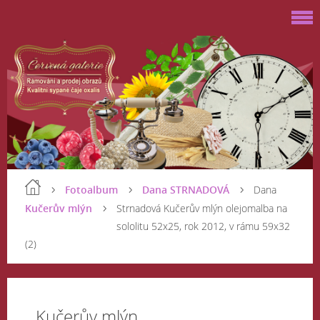
Fotoalbum
Dana STRNADOVÁ
Dana
Kučerův mlýn
Strnadová Kučerův mlýn olejomalba na
sololitu 52x25, rok 2012, v rámu 59x32
(2)
Kučerův mlýn