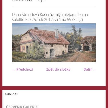
Dana Strnadová Kučerův mlýn olejomalba na
sololitu 52x25, rok 2012, v rámu 59x32 (2)
← Předchozí
Zpět do složky
Další →
KONTAKT
ČERVENÁ GALERIE