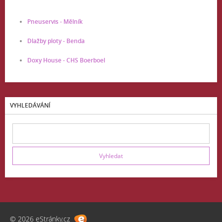
Pneuservis - Mělník
Dlažby ploty - Benda
Doxy House - CHS Boerboel
VYHLEDÁVÁNÍ
© 2026 eStránky.cz