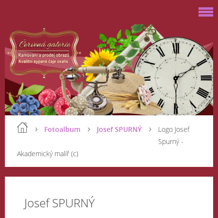
Fotoalbum
Josef SPURNÝ
Logo Josef
Spurný -
Akademický malíř (c)
Josef SPURNÝ