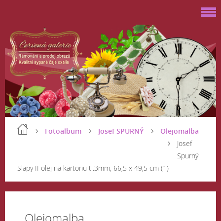
Fotoalbum
Josef SPURNÝ
Olejomalba
Josef
Spurný
Slapy II olej na kartonu tl.3mm, 66,5 x 49,5 cm (1)
Olejomalba