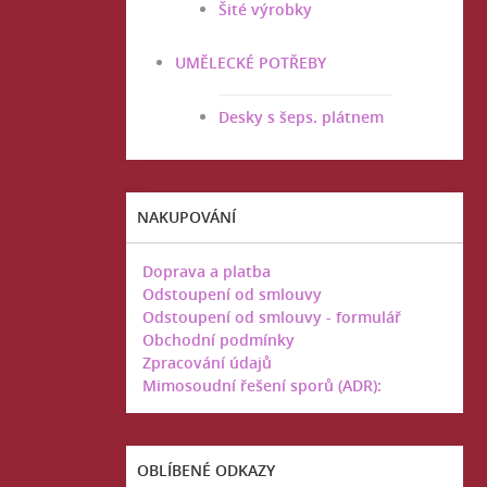
Šité výrobky
UMĚLECKÉ POTŘEBY
Desky s šeps. plátnem
NAKUPOVÁNÍ
Doprava a platba
Odstoupení od smlouvy
Odstoupení od smlouvy - formulář
Obchodní podmínky
Zpracování údajů
Mimosoudní řešení sporů (ADR):
OBLÍBENÉ ODKAZY