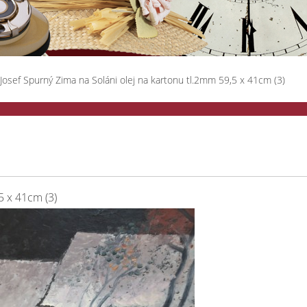
Josef Spurný Zima na Soláni olej na kartonu tl.2mm 59,5 x 41cm (3)
5 x 41cm (3)