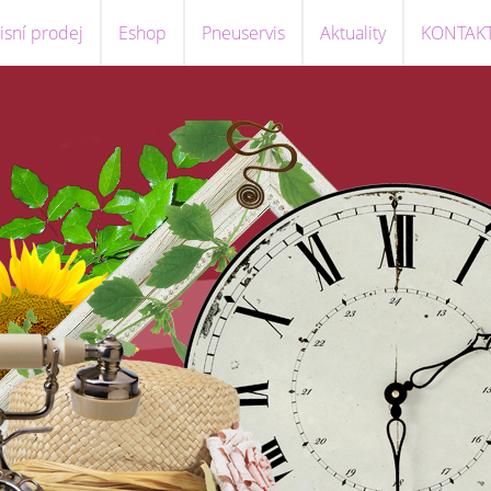
sní prodej
Eshop
Pneuservis
Aktuality
KONTAK