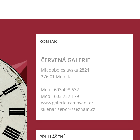
T
KONTAKT
ČERVENÁ GALERIE
Mladoboleslavská 2824
276 01 Mělník
Mob.: 603 498 632
Mob.: 603 727 179
www.galerie-ramovani.cz
sklenar.sebor@seznam.cz
PŘIHLÁŠENÍ