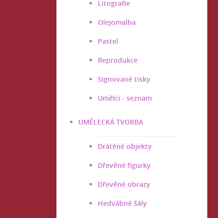
Litografie
Olejomalba
Pastel
Reprodukce
Signované tisky
Umělci - seznam
UMĚLECKÁ TVORBA
Drátěné objekty
Dřevěné figurky
Dřevěné obrazy
Hedvábné šály