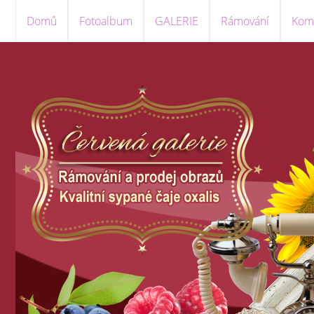
Domů
Fotoalbum
GALERIE
Rámování
Komi