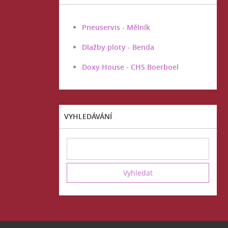
Pneuservis - Mělník
Dlažby ploty - Benda
Doxy House - CHS Boerboel
VYHLEDÁVÁNÍ