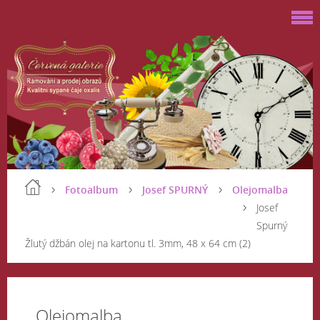
Fotoalbum
Josef SPURNÝ
Olejomalba
Josef
Spurný
Žlutý džbán olej na kartonu tl. 3mm, 48 x 64 cm (2)
Olejomalba