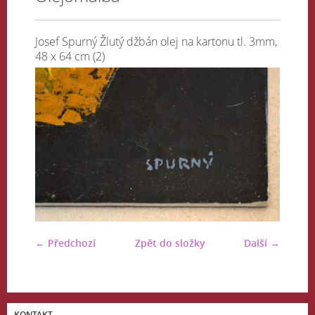
Josef Spurný Žlutý džbán olej na kartonu tl. 3mm,
48 x 64 cm (2)
← Předchozí
Zpět do složky
Další →
KONTAKT