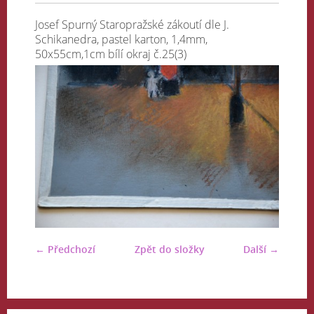
Josef Spurný Staropražské zákoutí dle J.
Schikanedra, pastel karton, 1,4mm,
50x55cm,1cm bílí okraj č.25(3)
← Předchozí
Zpět do složky
Další →