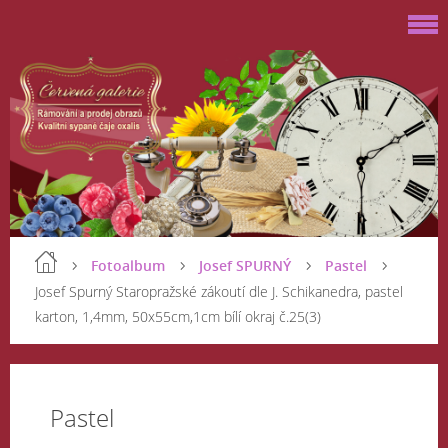
Fotoalbum
Josef SPURNÝ
Pastel
Josef Spurný Staropražské zákoutí dle J. Schikanedra, pastel
karton, 1,4mm, 50x55cm,1cm bílí okraj č.25(3)
Pastel