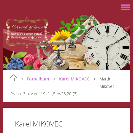
Fotoalbum
Karel MIKOVEC
Martin
Mikověc
Praha13 akvarel 19x11,5 ps28,20 (3)
Karel MIKOVEC