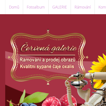
Domů
Fotoalbum
GALERIE
Rámování
Komi