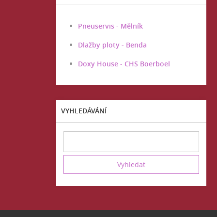
Pneuservis - Mělník
Dlažby ploty - Benda
Doxy House - CHS Boerboel
VYHLEDÁVÁNÍ