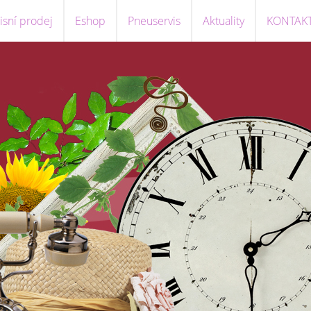
sní prodej
Eshop
Pneuservis
Aktuality
KONTAK