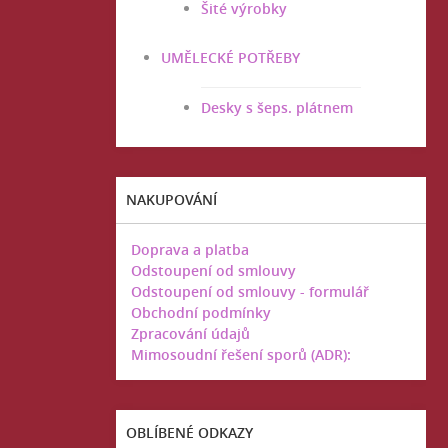
Šité výrobky
UMĚLECKÉ POTŘEBY
Desky s šeps. plátnem
NAKUPOVÁNÍ
Doprava a platba
Odstoupení od smlouvy
Odstoupení od smlouvy - formulář
Obchodní podmínky
Zpracování údajů
Mimosoudní řešení sporů (ADR):
OBLÍBENÉ ODKAZY