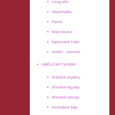
Litografie
Olejomalba
Pastel
Reprodukce
Signované tisky
Umělci - seznam
UMĚLECKÁ TVORBA
Drátěné objekty
Dřevěné figurky
Dřevěné obrazy
Hedvábné šály