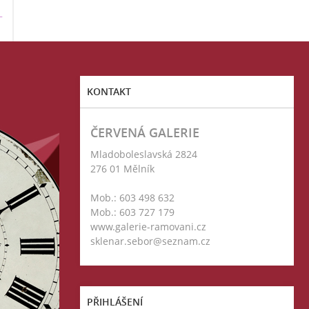
T
KONTAKT
ČERVENÁ GALERIE
Mladoboleslavská 2824
276 01 Mělník
Mob.: 603 498 632
Mob.: 603 727 179
www.galerie-ramovani.cz
sklenar.sebor@seznam.cz
PŘIHLÁŠENÍ