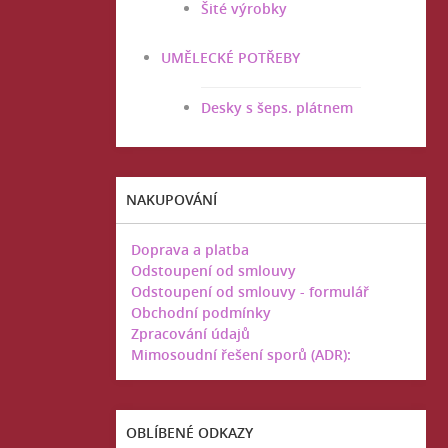
Šité výrobky
UMĚLECKÉ POTŘEBY
Desky s šeps. plátnem
NAKUPOVÁNÍ
Doprava a platba
Odstoupení od smlouvy
Odstoupení od smlouvy - formulář
Obchodní podmínky
Zpracování údajů
Mimosoudní řešení sporů (ADR):
OBLÍBENÉ ODKAZY