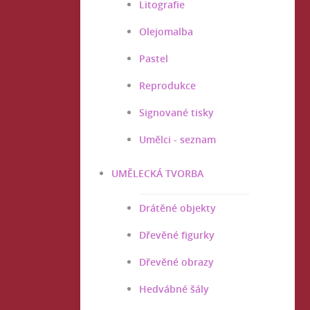
Litografie
Olejomalba
Pastel
Reprodukce
Signované tisky
Umělci - seznam
UMĚLECKÁ TVORBA
Drátěné objekty
Dřevěné figurky
Dřevěné obrazy
Hedvábné šály