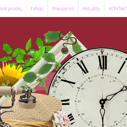
sní prodej
Eshop
Pneuservis
Aktuality
KONTAK