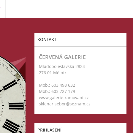
T
KONTAKT
ČERVENÁ GALERIE
Mladoboleslavská 2824
276 01 Mělník
Mob.: 603 498 632
Mob.: 603 727 179
www.galerie-ramovani.cz
sklenar.sebor@seznam.cz
PŘIHLÁŠENÍ