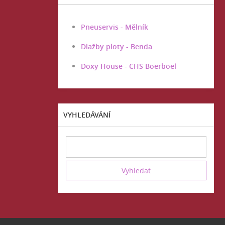
Pneuservis - Mělník
Dlažby ploty - Benda
Doxy House - CHS Boerboel
VYHLEDÁVÁNÍ