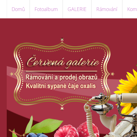
Domů
Fotoalbum
GALERIE
Rámování
Komi