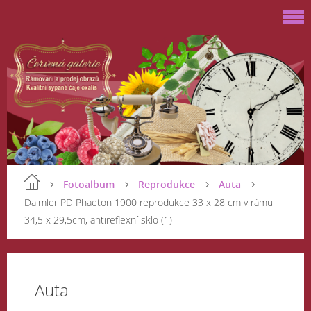
Fotoalbum
Reprodukce
Auta
Daimler PD Phaeton 1900 reprodukce 33 x 28 cm v rámu
34,5 x 29,5cm, antireflexní sklo (1)
Auta