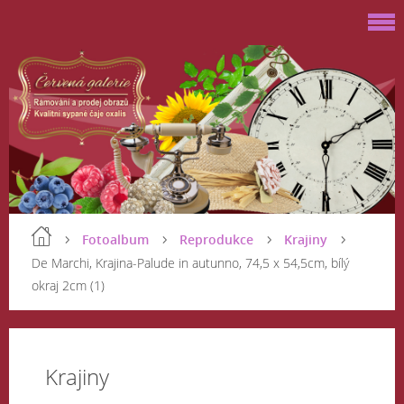
Fotoalbum
Reprodukce
Krajiny
De Marchi, Krajina-Palude in autunno, 74,5 x 54,5cm, bílý
okraj 2cm (1)
Krajiny