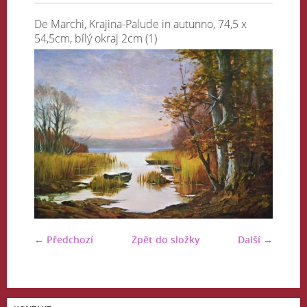
De Marchi, Krajina-Palude in autunno, 74,5 x
54,5cm, bílý okraj 2cm (1)
← Předchozí
Zpět do složky
Další →