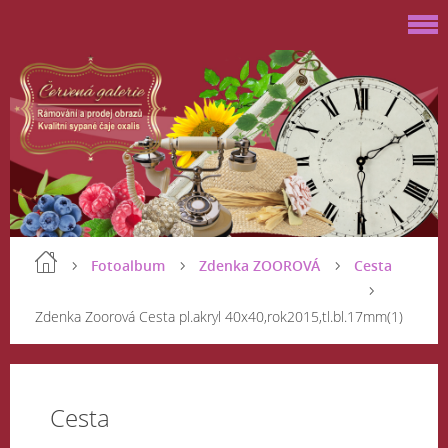
Fotoalbum
Zdenka ZOOROVÁ
Cesta
Zdenka Zoorová Cesta pl.akryl 40x40,rok2015,tl.bl.17mm(1)
Cesta