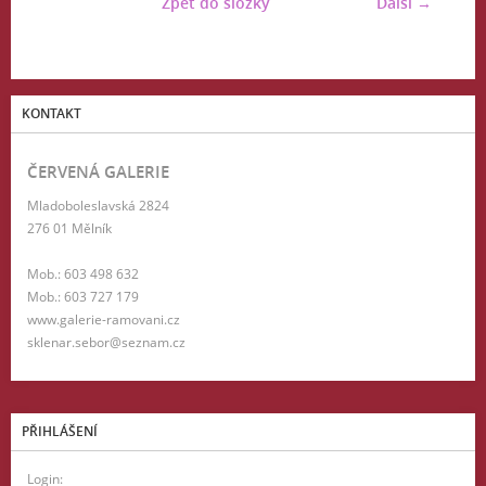
Zpět do složky
Další →
KONTAKT
ČERVENÁ GALERIE
Mladoboleslavská 2824
276 01 Mělník
Mob.: 603 498 632
Mob.: 603 727 179
www.galerie-ramovani.cz
sklenar.sebor@seznam.cz
PŘIHLÁŠENÍ
Login: