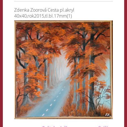
Zdenka Zoorová Cesta pl.akryl
40x40,rok2015,tl.bl.17mm(1)