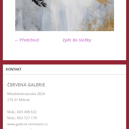
← Předchozí
Zpět do složky
KONTAKT
ČERVENÁ GALERIE
Mladoboleslavská 2824
276 01 Mělník
Mob.: 603 498 632
Mob.: 603 727 179
www.galerie-ramovani.cz