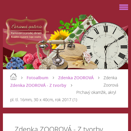
Fotoalbum
Zdenka ZOOROVÁ
Zdenka
Zoorová
Zdenka ZOOROVÁ - Z tvorby
Prchavý okamžik, akryl
pl. tl. 16mm, 30 x 40cm, rok 2017 (1)
Zdenka ZOOROVÁ - Z tvorby