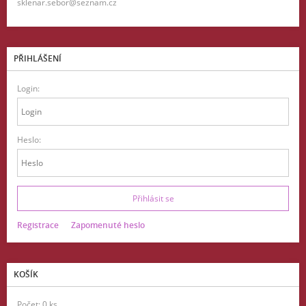
sklenar.sebor@seznam.cz
PŘIHLÁŠENÍ
Login:
Heslo:
Registrace
Zapomenuté heslo
KOŠÍK
Počet: 0 ks