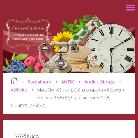
Fotoalbum
ANTIK
Antik - Obrazy
Výšivka
Macešky, výšivka, plátěná pasparta v kávovém
odstínu, 36,5x37,5, průměr výřez 24,5,
tl.3,6mm, 77Kč (2)
Výšivka