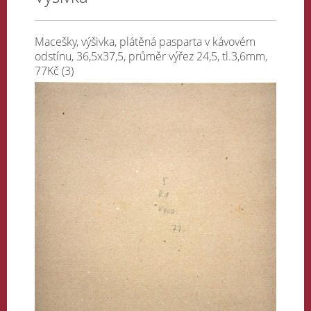
Macešky, výšivka, plátěná pasparta v kávovém
odstínu, 36,5x37,5, průměr výřez 24,5, tl.3,6mm,
77Kč (3)