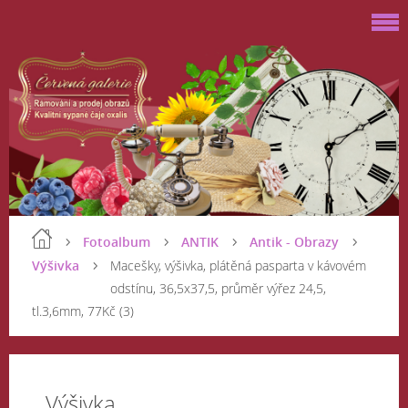
Fotoalbum
ANTIK
Antik - Obrazy
Výšivka
Macešky, výšivka, plátěná pasparta v kávovém
odstínu, 36,5x37,5, průměr výřez 24,5,
tl.3,6mm, 77Kč (3)
Výšivka