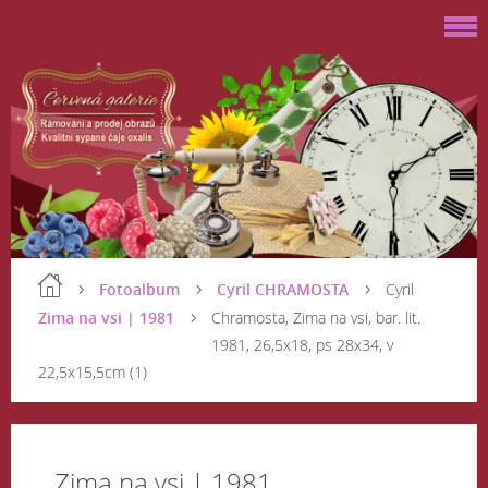
Fotoalbum
Cyril CHRAMOSTA
Cyril
Zima na vsi | 1981
Chramosta, Zima na vsi, bar. lit.
1981, 26,5x18, ps 28x34, v
22,5x15,5cm (1)
Zima na vsi | 1981