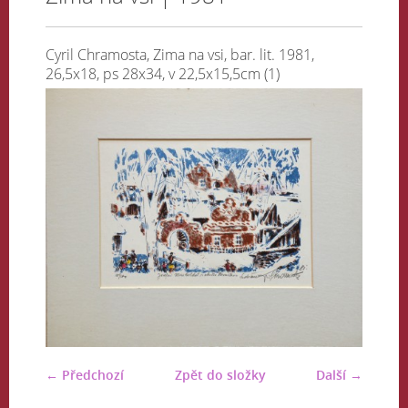
Cyril Chramosta, Zima na vsi, bar. lit. 1981,
26,5x18, ps 28x34, v 22,5x15,5cm (1)
← Předchozí
Zpět do složky
Další →