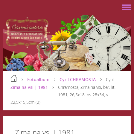
Fotoalbum
Cyril CHRAMOSTA
Cyril
Zima na vsi | 1981
Chramosta, Zima na vsi, bar. lit.
1981, 26,5x18, ps 28x34, v
22,5x15,5cm (2)
Zima na vsi | 1981