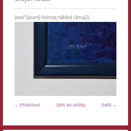
Josef Spurný Volnost náhled rámu(2)
← Předchozí
Zpět do složky
Další →