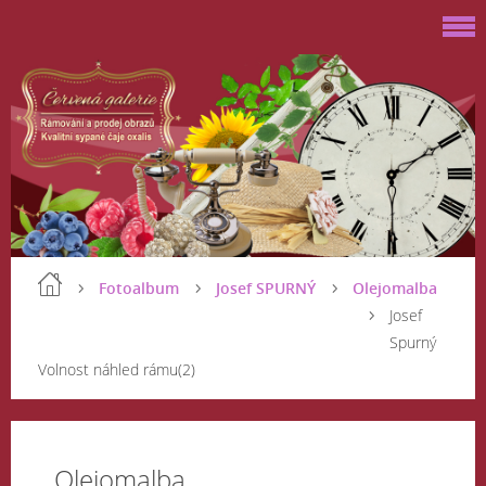
Fotoalbum
Josef SPURNÝ
Olejomalba
Josef
Spurný
Volnost náhled rámu(2)
Olejomalba